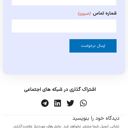
شماره تماس
(ضروری)
Alternative:
اشتراک گذاری در شبکه های اجتماعی
ا
ا
ا
ا
ش
ش
ش
ش
ت
ت
ت
ت
دیدگاه‌ خود را بنویسید
ر
ر
ر
ر
نشانی ایمیل شما منتشر نخواهد شد.
بخش‌های موردنیاز علامت‌گذاری
ا
ا
ا
ا