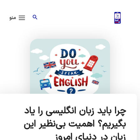
ش
Main
Menu
جستجو
توا
منو
چرا باید زبان انگلیسی را یاد
بگیریم؟ اهمیت بی‌نظیر این
زبان در دنیای امروز