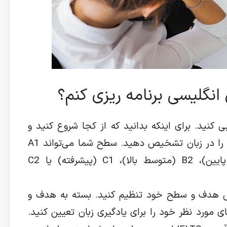
 انگلیسی برنامه ریزی کنم؟
ی کنید. برای اینکه بدانید که از کجا شروع کنید و
چقدر پیشرفت کرده‌اید، باید سطح خود را در زبان تشخیص دهید. سطح شما می‌تواند A1
(مقدماتی)، A2 (پایه)، B1 (متوسط پایین)، B2 (متوسط بالا)، C1 (پیشرفته) یا C2
اساس هدف و سطح خود تنظیم کنید. بسته به هدف و
 مورد نظر خود را برای یادگیری زبان تعیین کنید.