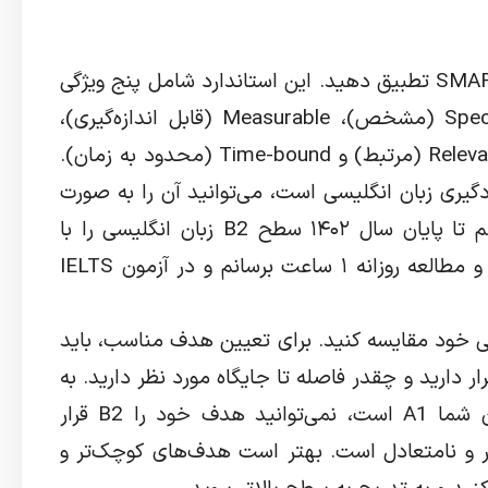
هدف‌های خود را با استاندارد SMART تطبیق دهید. این استاندارد شامل پنج ویژگی
مهم برای هر هدف است: Specific (مشخص)، Measurable (قابل اندازه‌گیری)،
Achievable (قابل دستیابی)، Relevant (مرتبط) و Time-bound (محدود به زمان).
گیری زبان انگلیسی است، می‌توانید آن را به صورت
زیر SMART کنید: من می‌خواهم تا پایان سال ۱۴۰۲ سطح B2 زبان انگلیسی را با
استفاده از منابع آموزشی معتبر و مطالعه روزانه ۱ ساعت برسانم و در آزمون IELTS
 خود مقایسه کنید. برای تعیین هدف مناسب، باید
ر دارید و چقدر فاصله تا جایگاه مورد نظر دارید. به
عنوان مثال، اگر الان سطح زبان شما A1 است، نمی‌توانید هدف خود را B2 قرار
 و نامتعادل است. بهتر است هدف‌های کوچک‌تر و