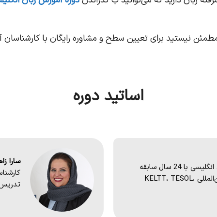
ته زبان دارید که می‌توانید ب گذراندن
دوره آموزش زبان انگل
اساتید دوره
سارا زا
کارشناس ارشد آموزش زبان انگلیسی با 24 سال سابقه
تدریس و دارنده مدارک بین‌المللی KELTT، TESOL،
تدریس و د