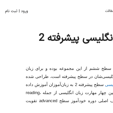
قالات
ورود | ثبت‌ نام
دوره خودآموز زبان انگلیسی پیشرفته 2
ره پیشرفته زبان انگلیسی دو یا CTM6، سطح ششم از این مجموعه بوده و برای زبان
که دانش زبان انگلیسی‌شان در سطح پیشرفته است، طراحی شده
یسی
سطح پیشرفته 2 به زبان‌‎آموزان آموزش داده
می‌شوند شامل گرامر، لغت، تلفظ و همچنین چهار مهارت زبان انگلیسی از جمله reading،
listening، speaking و writing هستند. هدف اصلی دوره خودآموز سطح advanced تقویت