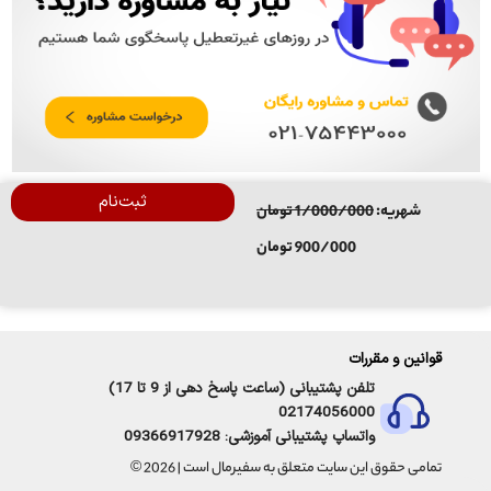
ثبت‌نام
شهریه:
1/000/000 تومان
900/000 تومان
قوانین و مقررات
تلفن پشتیبانی (ساعت پاسخ دهی از 9 تا 17)
02174056000
واتساپ پشتیبانی آموزشی: 09366917928
تمامی حقوق این سایت متعلق به سفیرمال است | 2026 ©