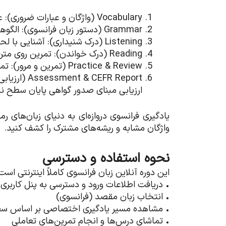
Vocabulary (واژگان و عبارات ضروری): عبارت‌های کلیدی زبان فرانسه که برای شروع و ادامه مکالمه واقعی لازم است.
Grammar (دستور زبان فرانسوی): الگوهای جمله‌سازی، ساختارهای پرکاربرد، بیان مؤدبانه درخواست و طرح سؤال روشن.
Listening (درک شنیداری): آشنایی با لحن و سرعت طبیعی زبان فرانسه در سناریوهای روزمره (خرید، پرس‌وجوی اداری، هماهنگی قرار).
Reading (درک خواندن): تمرین روی متن‌های گوناگون، فرم‌های ساده، پیام‌های خدماتی و اطلاعیه‌های عمومی.
Practice & Review (تمرین و مرور): تمرین تعاملی و مرور هدف‌دار برای تثبیت یادگیری و جلوگیری از فراموشی زبان
ارزیابی مبنای صدور گواهی پایان سطح ن
یادگیری فرانسوی دروازه‌ای به دنیای زبان‌های 
واژگان مشابه و ریشه‌های مشترک را کشف کنید.
نحوه استفاده و دسترسی
این دوره آنلاین زبان فرانسوی کاملاً اینترنتی ا
• دریافت اطلاعات ورود و دسترسی به پنل کاربری 
• انتخاب زبان مقصد (فرانسوی)
• مشاهده مسیر یادگیری اختصاصی بر اساس س
• تماشای درس‌ها و انجام تمرین‌های تعاملی