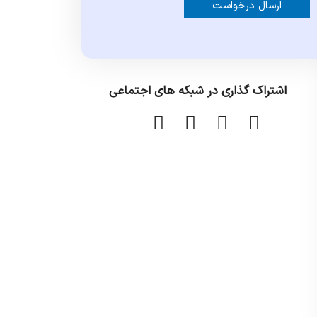
Alternative:
اشتراک گذاری در شبکه های اجتماعی
ا
ا
ا
ا
ش
ش
ش
ش
ت
ت
ت
ت
ر
ر
ر
ر
ا
ا
ا
ا
ک
ک
ک
ک
گ
گ
گ
گ
ذ
ذ
ذ
ذ
ا
ا
ا
ا
ر
ر
ر
ر
ی
ی
ی
ی
د
د
د
د