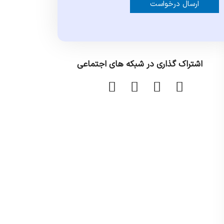
Alternative:
اشتراک گذاری در شبکه های اجتماعی
ا
ا
ا
ا
ش
ش
ش
ش
ت
ت
ت
ت
ر
ر
ر
ر
ا
ا
ا
ا
ک
ک
ک
ک
گ
گ
گ
گ
ذ
ذ
ذ
ذ
ا
ا
ا
ا
ر
ر
ر
ر
ی
ی
ی
ی
د
د
د
د