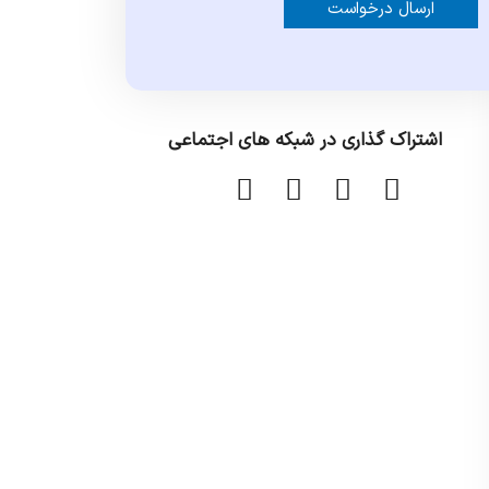
Alternative:
اشتراک گذاری در شبکه های اجتماعی
ا
ا
ا
ا
ش
ش
ش
ش
ت
ت
ت
ت
ر
ر
ر
ر
ا
ا
ا
ا
ک
ک
ک
ک
گ
گ
گ
گ
ذ
ذ
ذ
ذ
ا
ا
ا
ا
ر
ر
ر
ر
ی
ی
ی
ی
د
د
د
د