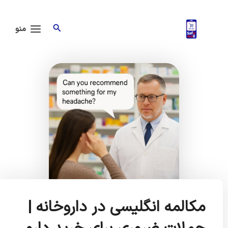
ش
Main
Menu
جستجو
توا
منو
مکالمه انگلیسی در داروخانه |